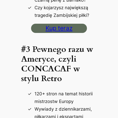
Czarną perłę z Barnako?
Czy kojarzysz największą
tragedię Zambijskiej piłki?
Kup teraz
#3 Pewnego razu w
Ameryce, czyli
CONCACAF w
stylu Retro
120+ stron na temat historii
mistrzostw Europy
Wywiady z dziennikarzami,
piłkarzami i ekspartami